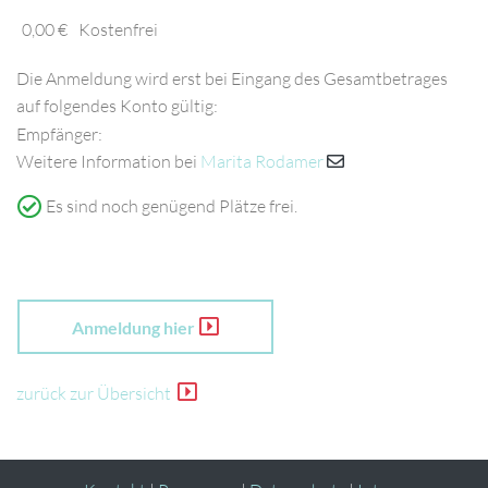
0,00 €
Kostenfrei
Die Anmeldung wird erst bei Eingang des Gesamtbetrages
auf folgendes Konto gültig:
Empfänger:
Weitere Information bei
Marita Rodamer
Es sind noch genügend Plätze frei.
Anmeldung hier
zurück zur Übersicht