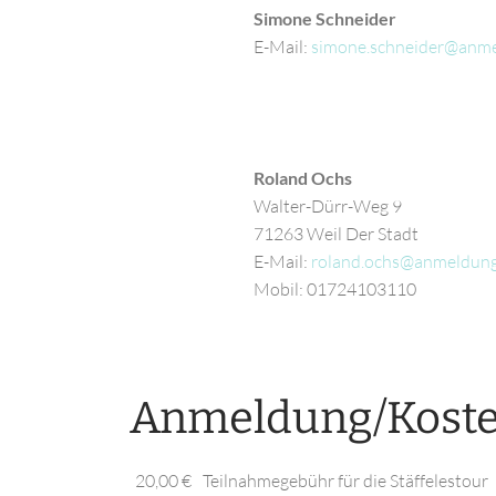
Simone Schneider
E-Mail:
Roland Ochs
Walter-Dürr-Weg 9
71263 Weil Der Stadt
E-Mail:
Mobil: 01724103110
Anmeldung/Kost
20,00 €
Teilnahmegebühr für die Stäffelestour