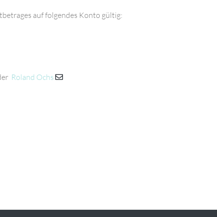
betrages auf folgendes Konto gültig:
der
Roland Ochs