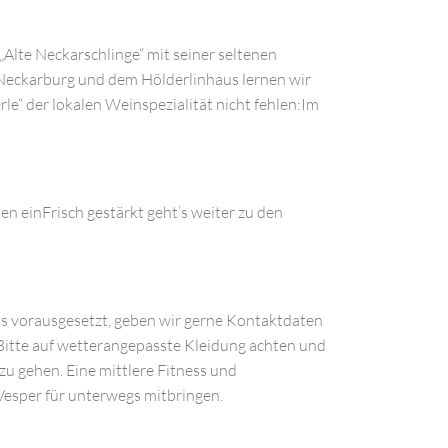
lte Neckarschlinge“ mit seiner seltenen
 Neckarburg und dem Hölderlinhaus lernen wir
le“ der lokalen Weinspezialität nicht fehlen:Im
n einFrisch gestärkt geht’s weiter zu den
nis vorausgesetzt, geben wir gerne Kontaktdaten
 Bitte auf wetterangepasste Kleidung achten und
u gehen. Eine mittlere Fitness und
Vesper für unterwegs mitbringen.