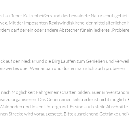
Lauffener Katzenbeißers und das bewaldete Naturschutzgebiet „A
g. Mit der imposanten Regiswindiskirche, der mittelalterlichen
em darf der ein oder andere Abstecher für ein leckeres „Probierer
ck auf den Neckar und die Birg Lauffen zum Genießen und Verweile
ssenswertes über Weinanbau und dürfen natürlich auch probieren.
tte nach Möglichkeit Fahrgemeinschaften bilden. Euer Einverständ
e zu organisieren. Das Gehen einer Teilstrecke ist nicht möglich.
Waldboden und losem Untergrund. Es sind auch steile Abschnitte z
enen Strecke wird vorausgesetzt. Bitte ausreichend Getränke und 