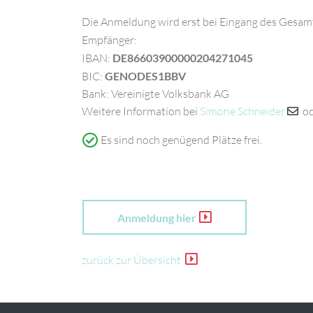
Die Anmeldung wird erst bei Eingang des Gesamt
Empfänger:
IBAN:
DE86603900000204271045
BIC:
GENODES1BBV
Bank: Vereinigte Volksbank AG
Weitere Information bei
Simone Schneider
o
Es sind noch genügend Plätze frei.
Anmeldung hier
zurück zur Übersicht